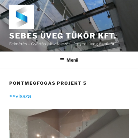
Tartalomhoz
SEBES ÜVEG TÜKÖR KFT.
Felmérés – Gyártás – Kivitelezés | "egyedi üveg és tükör"
Menü
PONTMEGFOGÁS PROJEKT 5
<<vissza