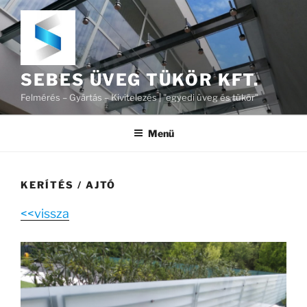
Tartalomhoz
SEBES ÜVEG TÜKÖR KFT.
Felmérés – Gyártás – Kivitelezés | "egyedi üveg és tükör"
Menü
KERÍTÉS / AJTÓ
<<vissza